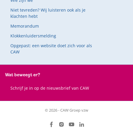
Wie zijn we
Niet tevreden? Wij luisteren ook als je
klachten hebt
Memorandum
Klokkenluidersmelding
Opgepast: een website doet zich voor als
CAW
Wat beweegt er?
Schrijf je in op de nieuwsbrief van CAW
© 2026 - CAW Groep vzw